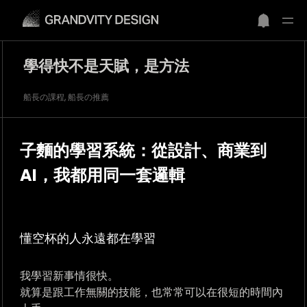
學得快不是天賦，是方法
船長の課程, 船長の推薦
子麵的學習系統：從設計、商業到
AI，我都用同一套邏輯
懂空杯的人永遠都在學習
我學習新事情很快。
就算是跟工作無關的技能，也常常可以在很短的時間內