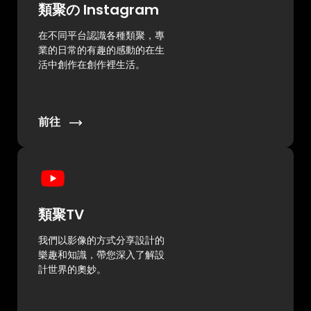
類聚の Instagram
在不同平台認識各種類聚，專
業的日常的有趣的感動的在生
活中創作在創作裡生活。
前往
類聚TV
我們以影像的方式分享設計的
樂趣和知識，帶您深入了解設
計世界的奧妙。