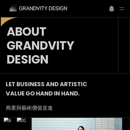
ABOUT
GRANDVITY
DESIGN
｀
LET BUSINESS AND ARTISTIC
VALUE GO HAND IN HAND.
商業與藝術價值並進