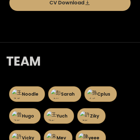
CV Download
TEAM
Noodle
Sarah
Cplus
Hugo
Yuch
Ziky
Vicky
Mev
yeee